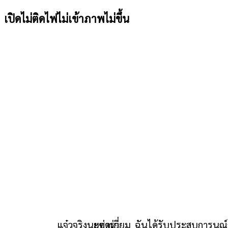
เปิดไม่ติดไฟไม่เข้าภาพไม่ขึ้น
จริงนะซ่าร่า
ฉันได้รับประสบการนณ์การซ่อม
ยอด