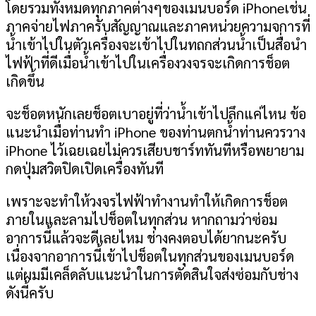
โดยรวมทั้งหมดทุกภาคต่างๆของเมนบอร์ด
iPhone
เช่น
ภาคจ่ายไฟภาครับสัญญาณและภาคหน่วยความจการที่
น้ำเข้าไปในตัวเครื่องจะเข้าไปในทถกส่วนน้ำเป็นสื่อนำ
ไฟฟ้าที่ดีเมื่อน้ำเข้าไปในเครื่องวงจรจะเกิดการช็อต
เกิดขึ้น
จะช็อตหนักเลยช็อตเบาอยู่ที่ว่าน้ำเข้าไปลึกแค่ไหน
ข้อ
แนะนำเมื่อท่านทำ
iPhone
ของท่านตกน้ำท่านควรวาง
iPhone
ไว้เฉยเฉยไม่ควรเสียบชาร์ททันทีหรือพยายาม
กดปุ่มสวิตปิดเปิดเครื่องทันที
เพราะจะทำให้วงจรไฟฟ้าทำงานทำให้เกิดการช็อต
ภายในและลามไปช็อตในทุกส่วน หากถามว่าซ่อม
อาการนี้แล้วจะดีเลยไหม ช่างคงตอบได้ยากนะครับ
เนื่องจากอาการนี้เข้าไปช็อตในทุกส่วนของเมนบอร์ด
แต่ผมมีเคล็ดลับแนะนำในการตัดสินใจส่งซ่อมกับช่าง
ดังนี้ครับ