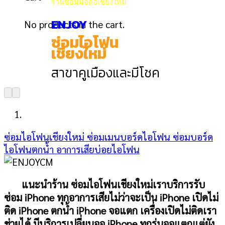
ร้านซ่อมมือถือเชียงใหม่
ENJOY
No products in the cart.
ซ่อมไอโฟน
เชียงใหม่
สาขาคูเมืองและมีโชค
ซ่อมไอโฟนเชียงใหม่
ซ่อมเมนบอร์ดไอโฟน
ซ่อมบอร์ด
ไอโฟนตกน้ำ
อาการเสียบ่อยไอโฟน
แนะนำร้าน ซ่อมไอโฟนเชียงใหม่
เราบริการรับ
ซ่อม
iPhone
ทุกอาการเสียไม่ว่าจะเป็น
iPhone
เปิดไม่
ติด
iPhone
ตกน้ำ
iPhone
จอแตก
เครื่องเปิดไม่ติดเรา
ช่วยได้
มีบริการเปลี่ยนจอ
iPhone
ทุกรุ่นจอแตกแต่ยัง