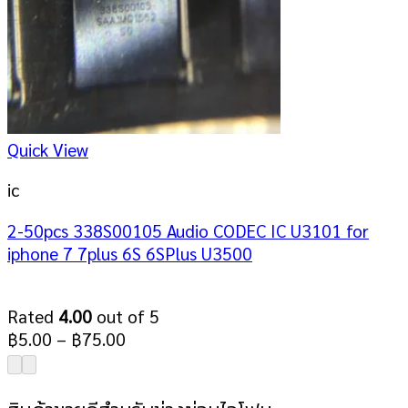
Quick View
ic
2-50pcs 338S00105 Audio CODEC IC U3101 for
iphone 7 7plus 6S 6SPlus U3500
Rated
4.00
out of 5
฿
5.00
–
฿
75.00