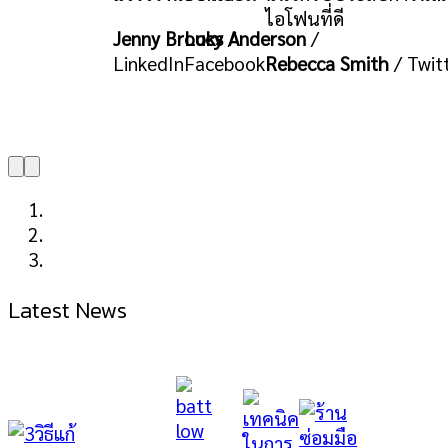
ไอโฟนที่ดี
เยี่ยม
ny Brooks
/
kedIn
Rebecca Smith
/
Twitter
Lucy
Ande
/
Face
Latest News