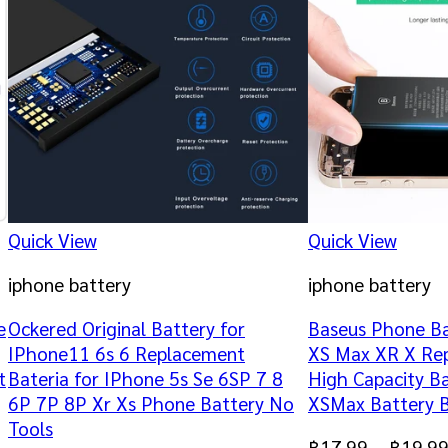
Quick View
Quick View
iphone battery
iphone battery
e
Ockered Original Battery for
Baseus Phone Ba
IPhone11 6s 6 Replacement
XS Max XR X Rep
t
Bateria for IPhone 5s Se 6SP 7 8
High Capacity Ba
6P 7P 8P Xr Xs Phone Battery No
XSMax Battery B
Tools
฿
17.99
–
฿
19.9