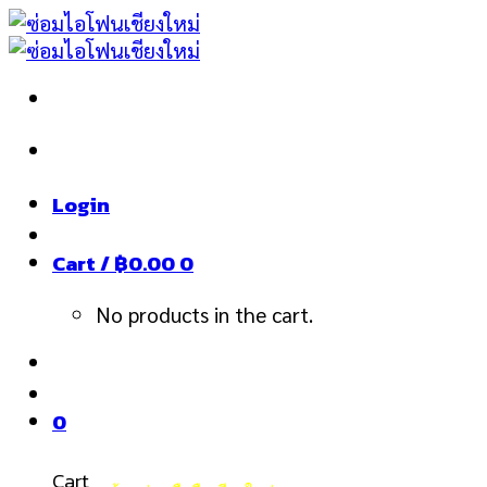
Skip
to
content
Login
Cart /
฿
0.00
0
No products in the cart.
0
Cart