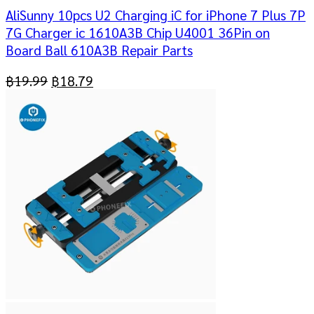
AliSunny 10pcs U2 Charging iC for iPhone 7 Plus 7P
7G Charger ic 1610A3B Chip U4001 36Pin on
Board Ball 610A3B Repair Parts
฿
19.99
฿
18.79